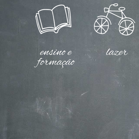
ensino e
lazer
formação