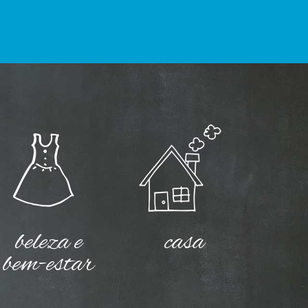
beleza e
casa
bem-estar