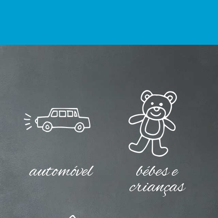
automóvel
bébes e
crianças