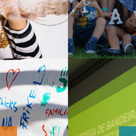
AR
E
DE