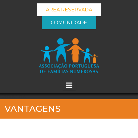
ÁREA RESERVADA
COMUNIDADE
_banner_me_
VANTAGENS