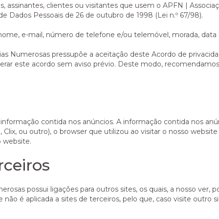
s, assinantes, clientes ou visitantes que usem o APFN | Associ
e Dados Pessoais de 26 de outubro de 1998 (Lei n.º 67/98).
u nome, e-mail, número de telefone e/ou telemóvel, morada, data
ias Numerosas pressupõe a aceitação deste Acordo de privacid
lterar este acordo sem aviso prévio. Deste modo, recomendamos 
informação contida nos anúncios. A informação contida nos anúnc
Clix, ou outro), o browser que utilizou ao visitar o nosso websit
o website.
rceiros
sas possui ligações para outros sites, os quais, a nosso ver, 
 não é aplicada a sites de terceiros, pelo que, caso visite outro si