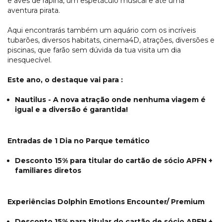
e aves de rapina, um espetáculo musical e até uma
aventura pirata.
Aqui encontrarás também um aquário com os incríveis
tubarões, diversos habitats, cinema4D, atrações, diversões e
piscinas, que farão sem dúvida da tua visita um dia
inesquecível.
Este ano, o destaque vai para :
Nautilus - A nova atração onde nenhuma viagem é
igual e a diversão é garantida!
Entradas de 1 Dia no Parque temático
Desconto 15% para titular do cartão de sócio APFN +
familiares diretos
Experiências Dolphin Emotions Encounter/ Premium
Desconto 15% para titular do cartão de sócio APFN +