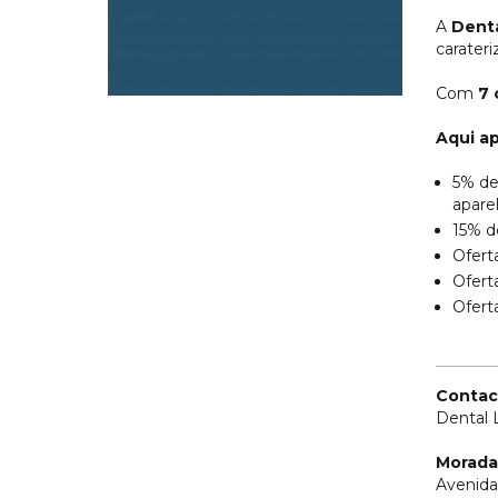
A
Denta
carater
Com
7 
Aqui a
5% de
apare
15% d
Ofert
Ofert
Ofert
Contac
Dental 
Morada
Avenida 