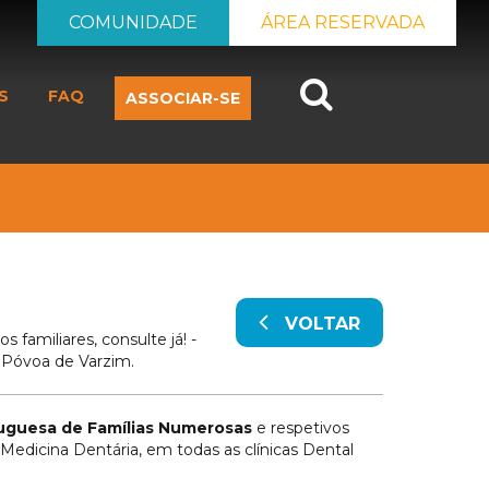
COMUNIDADE
ÁREA RESERVADA
Search
S
FAQ
ASSOCIAR-SE
VOLTAR
miliares, consulte já! -
e Póvoa de Varzim.
uguesa de Famílias Numerosas
e respetivos
Medicina Dentária, em todas as clínicas Dental