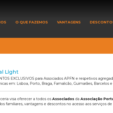
MOS
O QUE FAZEMOS
VANTAGENS
DESCONTO
l Light
OS EXCLUSIVOS para Associados APFN e respetivos agregados fa
nicas em: Lisboa, Porto, Braga, Famalicão, Guimarães, Barcelos 
ceria visa oferecer a todos os
Associados
da
Associação Port
os familiares, vantagens e descontos no acesso aos serviços de 