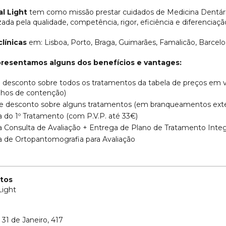
l Light
tem como missão prestar cuidados de Medicina Dentária
izada pela qualidade, competência, rigor, eficiência e diferenci
clínicas
em: Lisboa, Porto, Braga, Guimarães, Famalicão, Barcel
presentamos alguns dos benefícios e vantages:
 desconto sobre todos os tratamentos da tabela de preços em v
lhos de contenção)
e desconto sobre alguns tratamentos (em branqueamentos exter
a do 1º Tratamento (com P.V.P. até 33€)
a Consulta de Avaliação + Entrega de Plano de Tratamento Integ
a de Ortopantomografia para Avaliação
tos
Light
31 de Janeiro, 417