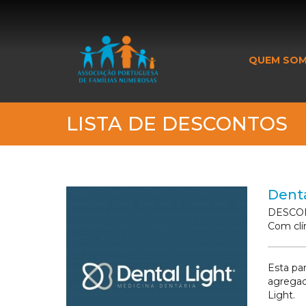
_banner_me_
QUEM SO
LISTA DE DESCONTOS
Denta
DESCONT
Com clí
Esta par
agregad
Light.