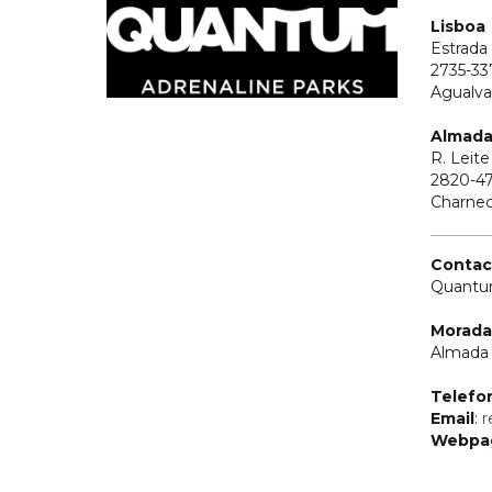
Lisboa
Estrada 
2735-33
Agualv
Almad
R. Leite
2820-4
Charnec
Contac
Quantu
Morada
Almada 
Telefo
Email
:
r
Webpa