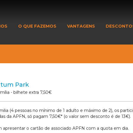
MOS
O QUE FAZEMOS
VANTAGENS
DESCONTO
tum Park
ília - bilhete extra 7,50€
milia (4 pessoas no mínimo de 1 adulto e máximo de 2), os partic
das da APFN, só pagam 7,50€* (o valor sem desconto é de 13€).
 apresentar o cartão de associado APFN com a quota em dia.