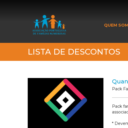
_banner_me_
QUEM SO
LISTA DE DESCONTOS
Quan
Pack Fam
Pack fa
associa
* Devem