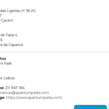
das Ligeiras, nº 18-20,
7
a-Cacém
a
 de Faria 4,
76
a da Caparica
tos
m Park
e Lisboa
ne
: 211 947 184
eservas@quantumparks.com
ge
:
https://www.quantumparks.com/