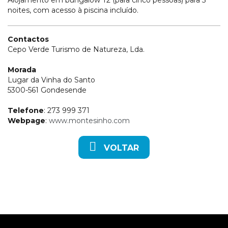
Alojamento em bungalow T2 (para cinco pessoas) para 5
noites, com acesso à piscina incluído.
Contactos
Cepo Verde Turismo de Natureza, Lda.
Morada
Lugar da Vinha do Santo
5300-561 Gondesende
Telefone
: 273 999 371
Webpage
:
www.montesinho.com
VOLTAR