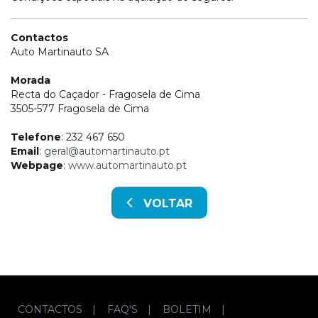
Contactos
Auto Martinauto SA
Morada
Recta do Caçador - Fragosela de Cima
3505-577 Fragosela de Cima
Telefone
: 232 467 650
Email
:
geral@automartinauto.pt
Webpage
:
www.automartinauto.pt
VOLTAR
CONTACTOS
|
FAQ'S
|
BOLETIM
|