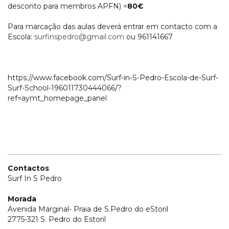
desconto para membros APFN) =
80€
Para marcação das aulas deverá entrar em contacto com a
Escola:
surfinspedro@gmail.com
ou 961141667
https://www.facebook.com/Surf-in-S-Pedro-Escola-de-Surf-
Surf-School-196011730444066/?
ref=aymt_homepage_panel
Contactos
Surf In S Pedro
Morada
Avenida Marginal- Praia de S.Pedro do eStoril
2775-321 S. Pedro do Estoril